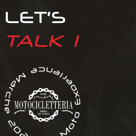
LET’S
TALK !
oto Experience Marche 2026 -