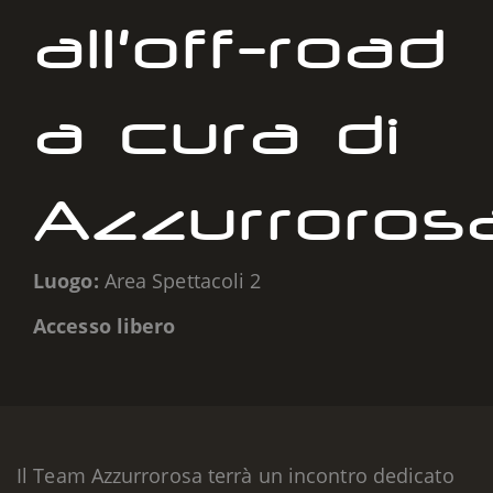
all’off-road
a cura di
Azzurroros
Luogo:
Area Spettacoli 2
Accesso libero
Il Team Azzurrorosa terrà un incontro dedicato